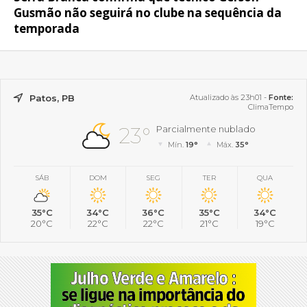
Gusmão não seguirá no clube na sequência da
temporada
Patos, PB
Atualizado às 23h01 -
Fonte:
ClimaTempo
23°
Parcialmente nublado
Mín.
19°
Máx.
35°
SÁB
DOM
SEG
TER
QUA
35°C
34°C
36°C
35°C
34°C
20°C
22°C
22°C
21°C
19°C