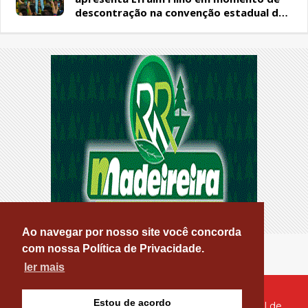
descontração na convenção estadual do
PL
Ao navegar por nosso site você concorda
com nossa Política de Privacidade.
ler mais
Estou de acordo
© Copyright 2026 - PATOS ONLINE - O seu Portal de