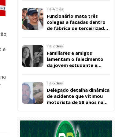
Há 4 dias
Funcionário mata três
colegas a facadas dentro
de fábrica de terceirizada
ção
da Bombril em São
Bernardo
Há 2 dias
o e
Familiares e amigos
lamentam o falecimento
da jovem estudante e
cuidadora educacional
 na
Bárbara da Silva Sousa
Santos, em Patos
Há 6 dias
e
Delegado detalha dinâmica
de acidente que vitimou
motorista de 58 anos na
BR-361, em Catingueira