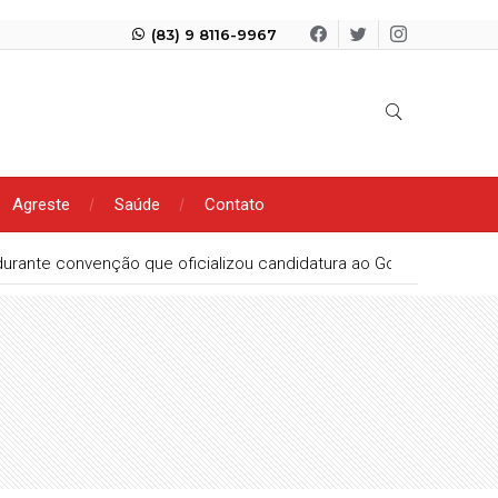
(83) 9 8116-9967
Agreste
Saúde
Contato
urante convenção que oficializou candidatura ao Governo da Para