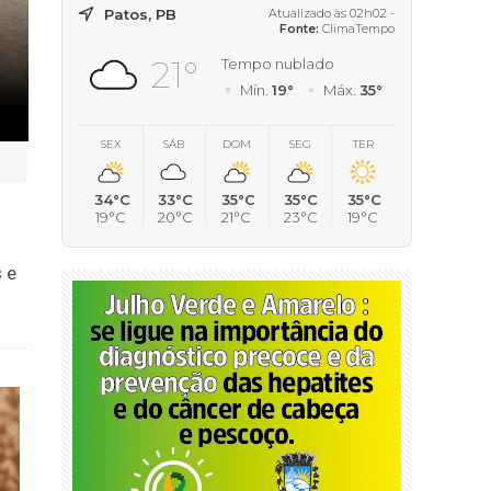
Patos, PB
Atualizado às 02h02 -
Fonte:
ClimaTempo
21°
Tempo nublado
Mín.
19°
Máx.
35°
SEX
SÁB
DOM
SEG
TER
34°C
33°C
35°C
35°C
35°C
19°C
20°C
21°C
23°C
19°C
 e