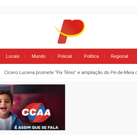
Locais
Mundo
Policial
Política
Regional
Cícero Lucena promete “Pix Tênis” e ampliação do Pé-de-Meia d