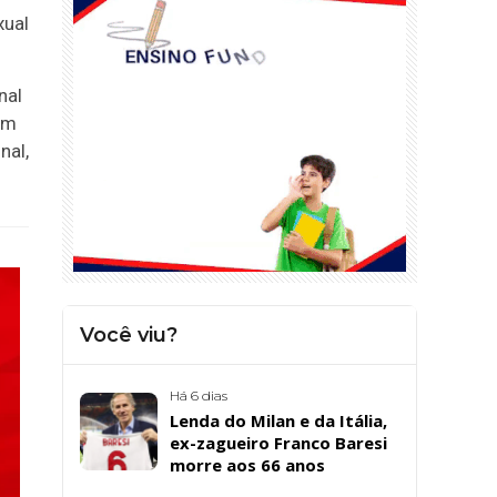
xual
nal
am
nal,
Você viu?
Há 6 dias
Lenda do Milan e da Itália,
ex-zagueiro Franco Baresi
morre aos 66 anos