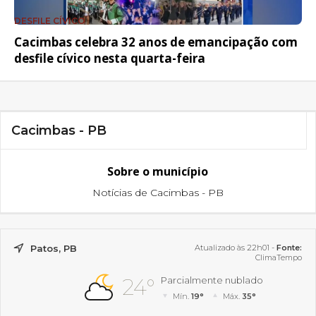
DESFILE CÍVICO
Cacimbas celebra 32 anos de emancipação com
desfile cívico nesta quarta-feira
Cacimbas - PB
Sobre o município
Notícias de Cacimbas - PB
Patos, PB
Atualizado às 22h01 -
Fonte:
ClimaTempo
24°
Parcialmente nublado
Mín.
19°
Máx.
35°