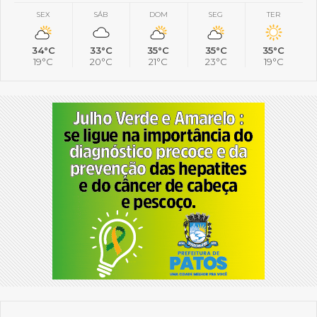
SEX
SÁB
DOM
SEG
TER
34°C
33°C
35°C
35°C
35°C
19°C
20°C
21°C
23°C
19°C