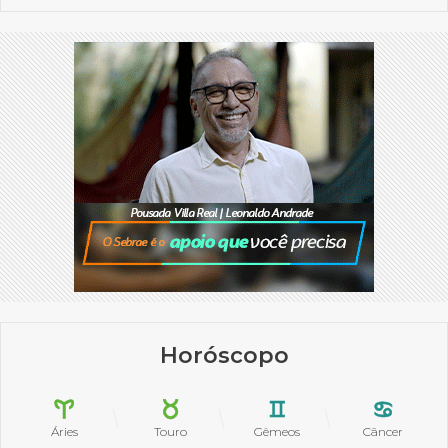
Horóscopo
Áries
Touro
Gêmeos
Câncer