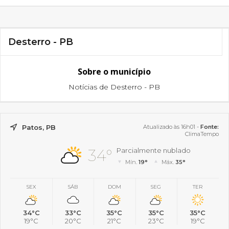
Desterro - PB
Sobre o município
Notícias de Desterro - PB
Patos, PB
Atualizado às 16h01 -
Fonte:
ClimaTempo
34°
Parcialmente nublado
Mín.
19°
Máx.
35°
SEX
SÁB
DOM
SEG
TER
34°C
33°C
35°C
35°C
35°C
19°C
20°C
21°C
23°C
19°C