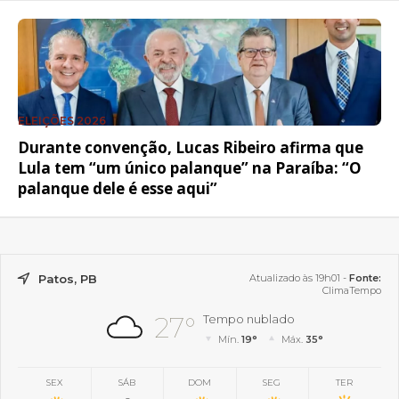
ELEIÇÕES 2026
Durante convenção, Lucas Ribeiro afirma que
Lula tem “um único palanque” na Paraíba: “O
palanque dele é esse aqui”
Patos, PB
Atualizado às 19h01 -
Fonte:
ClimaTempo
27°
Tempo nublado
Mín.
19°
Máx.
35°
SEX
SÁB
DOM
SEG
TER