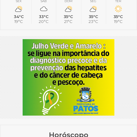
SEX
SÁB
DOM
SEG
TER
34°C
33°C
35°C
35°C
35°C
19°C
20°C
21°C
23°C
19°C
Horóscopo