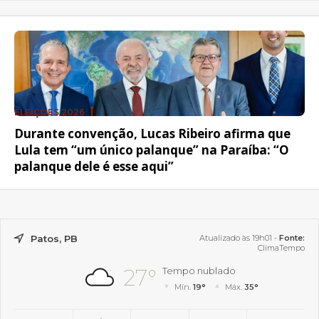
ELEIÇÕES 2026
Durante convenção, Lucas Ribeiro afirma que
Lula tem “um único palanque” na Paraíba: “O
palanque dele é esse aqui”
Patos, PB
Atualizado às 19h01 -
Fonte:
ClimaTempo
27°
Tempo nublado
Mín.
19°
Máx.
35°