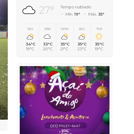
27°
Tempo nublado
Mín.
19°
Máx.
35°
SEX
SÁB
DOM
SEG
TER
34°C
33°C
35°C
35°C
35°C
19°C
20°C
21°C
23°C
19°C