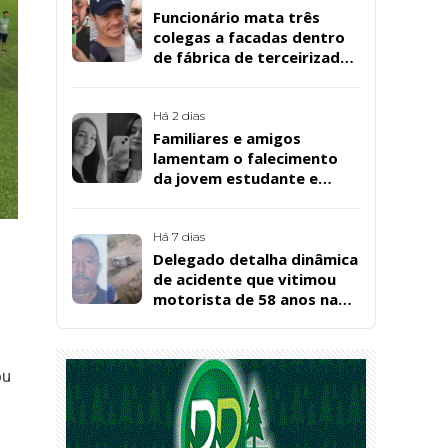
Funcionário mata três
colegas a facadas dentro
de fábrica de terceirizada
da Bombril em São
Bernardo
Há 2 dias
Familiares e amigos
lamentam o falecimento
da jovem estudante e
cuidadora educacional
Bárbara da Silva Sousa
Santos, em Patos
Há 7 dias
Delegado detalha dinâmica
de acidente que vitimou
motorista de 58 anos na
BR-361, em Catingueira
ou