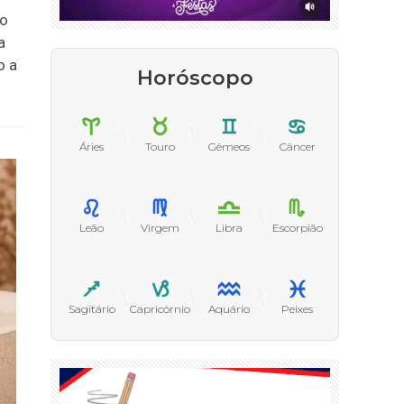
do
a
o a
Horóscopo
Áries
Touro
Gêmeos
Câncer
Leão
Virgem
Libra
Escorpião
Sagitário
Capricórnio
Aquário
Peixes