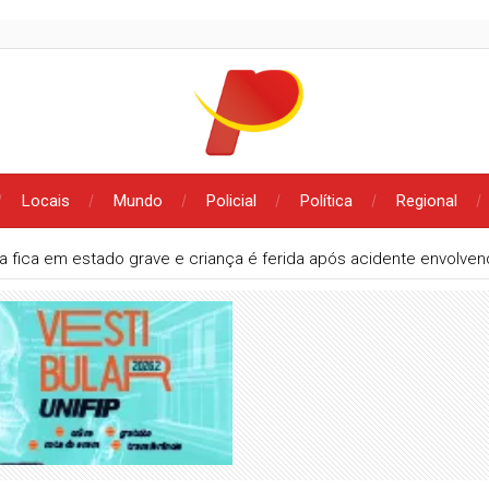
Locais
Mundo
Policial
Política
Regional
a fica em estado grave e criança é ferida após acidente envolv