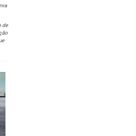
omia
o de
ação
ue