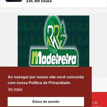
230, em Sousa
Ao navegar por nosso site você concorda
com nossa Política de Privacidade.
ler mais
Estou de acordo
© Copyright 2026 - PATOS ONLINE - O seu Portal de