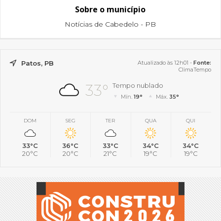
Sobre o município
Notícias de Cabedelo - PB
Patos, PB
Atualizado às 12h01 -
Fonte:
ClimaTempo
33°
Tempo nublado
Mín.
19°
Máx.
35°
DOM
SEG
TER
QUA
QUI
33°C
36°C
33°C
34°C
34°C
20°C
20°C
21°C
19°C
19°C