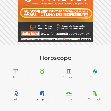
Horóscopo
Áries
Touro
Gêmeos
Câncer
Leão
Virgem
Libra
Escorpião