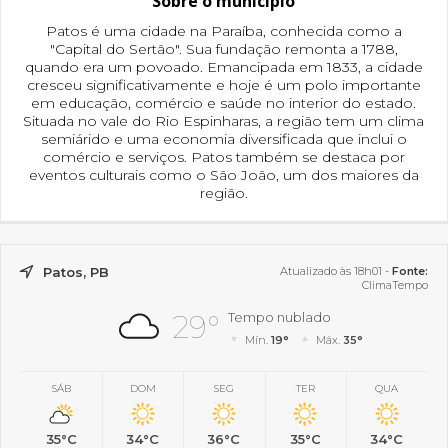
Sobre o município
Patos é uma cidade na Paraíba, conhecida como a
"Capital do Sertão". Sua fundação remonta a 1788,
quando era um povoado. Emancipada em 1833, a cidade
cresceu significativamente e hoje é um polo importante
em educação, comércio e saúde no interior do estado.
Situada no vale do Rio Espinharas, a região tem um clima
semiárido e uma economia diversificada que inclui o
comércio e serviços. Patos também se destaca por
eventos culturais como o São João, um dos maiores da
região.
Patos, PB
Atualizado às 18h01 -
Fonte:
ClimaTempo
29°
Tempo nublado
Mín.
19°
Máx.
35°
SÁB
DOM
SEG
TER
QUA
35°C
34°C
36°C
35°C
34°C