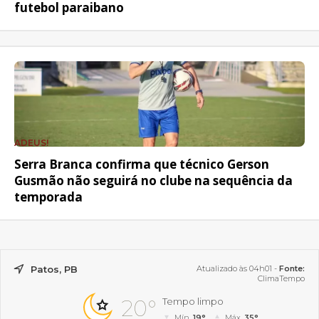
futebol paraibano
ADEUS!
Serra Branca confirma que técnico Gerson
Gusmão não seguirá no clube na sequência da
temporada
Patos, PB
Atualizado às 04h01 -
Fonte:
ClimaTempo
20°
Tempo limpo
Mín.
19°
Máx.
35°