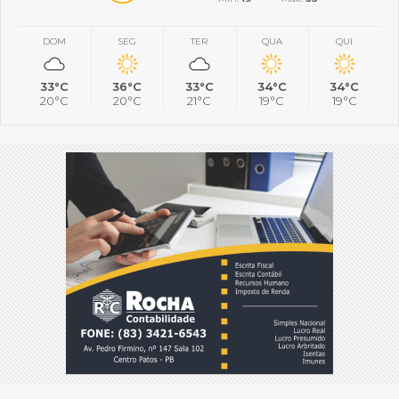
DOM
SEG
TER
QUA
QUI
33°C
36°C
33°C
34°C
34°C
20°C
20°C
21°C
19°C
19°C