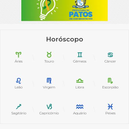
Horóscopo
Áries
Touro
Gêmeos
Câncer
Leão
Virgem
Libra
Escorpião
Sagitário
Capricórnio
Aquário
Peixes