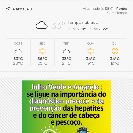
Patos, PB
Atualizado às 12h01 -
Fonte:
ClimaTempo
33°
Tempo nublado
Mín.
19°
Máx.
35°
DOM
SEG
TER
QUA
QUI
33°C
36°C
33°C
34°C
34°C
20°C
20°C
21°C
19°C
19°C