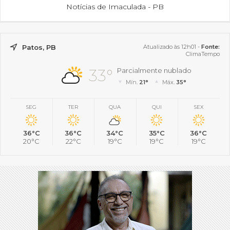
Notícias de Imaculada - PB
Patos, PB
Atualizado às 12h01 -
Fonte:
ClimaTempo
33°
Parcialmente nublado
Mín.
21°
Máx.
35°
SEG
TER
QUA
QUI
SEX
36°C
36°C
34°C
35°C
36°C
20°C
22°C
19°C
19°C
19°C