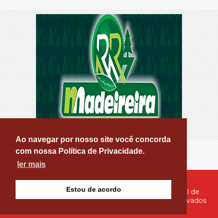
Ao navegar por nosso site você concorda
com nossa Política de Privacidade.
ler mais
Estou de acordo
© Copyright 2026 - PATOS ONLINE - O seu Portal de
Notícias de Patos e Região - Todos os direitos reservados