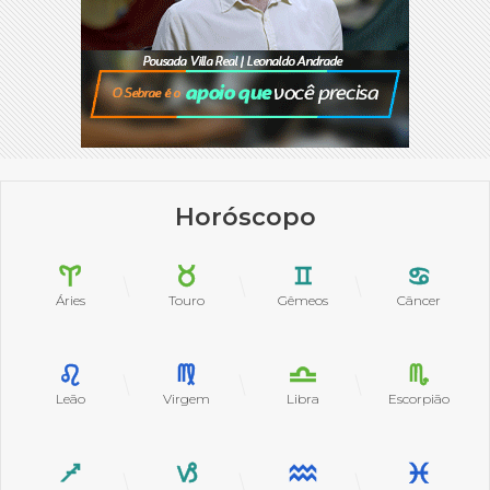
Horóscopo
Áries
Touro
Gêmeos
Câncer
Leão
Virgem
Libra
Escorpião