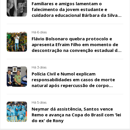
Familiares e amigos lamentam o
falecimento da jovem estudante e
cuidadora educacional Bárbara da Silva
Sousa Santos, em Patos
Há 6 dias
Flávio Bolsonaro quebra protocolo e
apresenta Efraim Filho em momento de
descontração na convenção estadual do
PL
Há 3 dias
Polícia Civil e Numol explicam
responsabilidades em casos de morte
natural após repercussão de corpo
encontrado em residência, em Patos
Há 5 dias
Neymar dá assistência, Santos vence
Remo e avança na Copa do Brasil com 'lei
do ex' de Rony