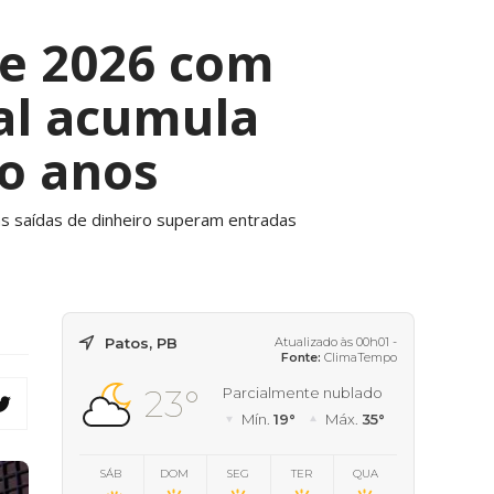
de 2026 com
tal acumula
ro anos
 as saídas de dinheiro superam entradas
Patos, PB
Atualizado às 00h01 -
Fonte:
ClimaTempo
23°
Parcialmente nublado
Mín.
19°
Máx.
35°
SÁB
DOM
SEG
TER
QUA