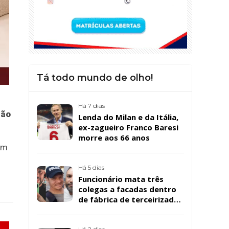
Tá todo mundo de olho!
Há 7 dias
ção
Lenda do Milan e da Itália,
ex-zagueiro Franco Baresi
morre aos 66 anos
em
Há 5 dias
Funcionário mata três
colegas a facadas dentro
de fábrica de terceirizada
da Bombril em São
Bernardo