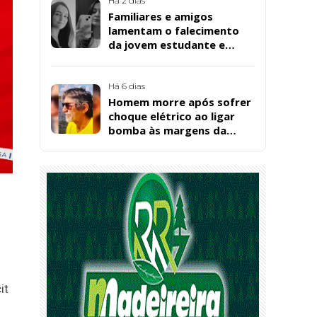
Há 2 dias
Familiares e amigos
lamentam o falecimento
da jovem estudante e
cuidadora educacional
Bárbara da Silva Sousa
Santos, em Patos
Há 6 dias
Homem morre após sofrer
choque elétrico ao ligar
bomba às margens da
Barragem da Farinha, em
Patos
it