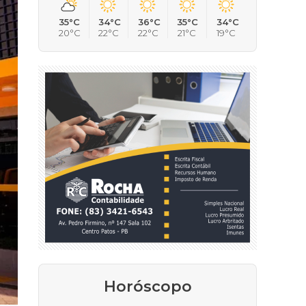
35°C
34°C
36°C
35°C
34°C
20°C
22°C
22°C
21°C
19°C
Horóscopo