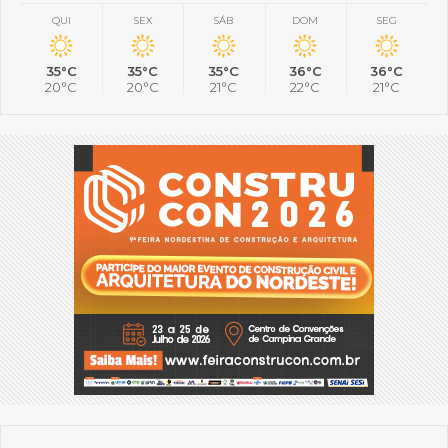
QUI
SEX
SÁB
DOM
SEG
35°C
35°C
35°C
36°C
36°C
20°C
20°C
21°C
22°C
21°C