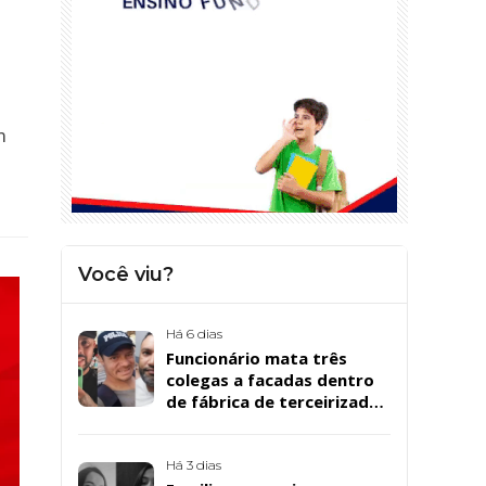
m
Você viu?
Há 6 dias
Funcionário mata três
colegas a facadas dentro
de fábrica de terceirizada
da Bombril em São
Bernardo
Há 3 dias