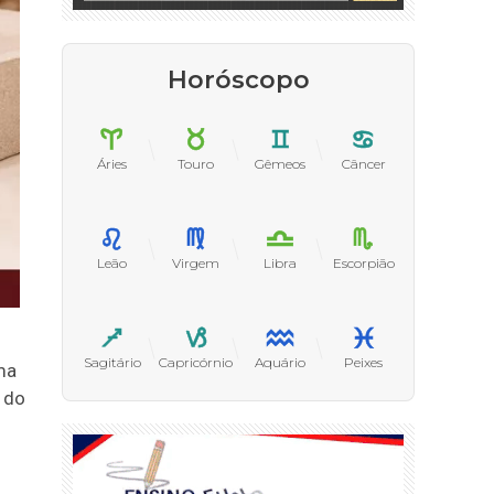
Horóscopo
Áries
Touro
Gêmeos
Câncer
Leão
Virgem
Libra
Escorpião
Sagitário
Capricórnio
Aquário
Peixes
ma
r do