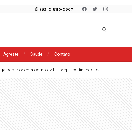
(83) 9 8116-9967
Agreste
Saúde
Contato
olpes e orienta como evitar prejuízos financeiros