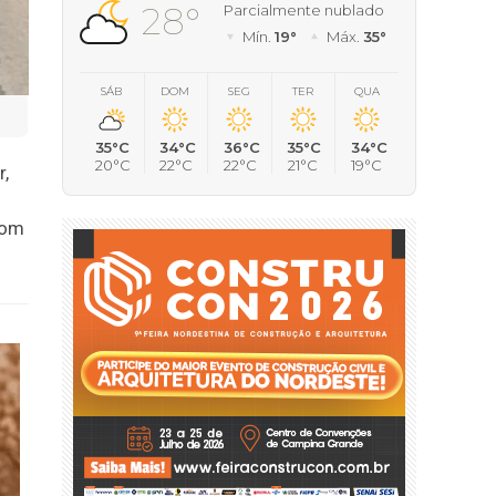
28°
Parcialmente nublado
Mín.
19°
Máx.
35°
SÁB
DOM
SEG
TER
QUA
35°C
34°C
36°C
35°C
34°C
20°C
22°C
22°C
21°C
19°C
r,
com