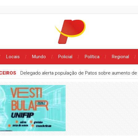
Locais
Mundo
Policial
Política
Regional
CEIROS
Delegado alerta população de Patos sobre aumento de g