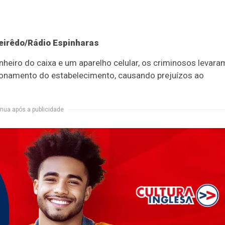
gueirêdo/Rádio Espinharas
nheiro do caixa e um aparelho celular, os criminosos levara
cionamento do estabelecimento, causando prejuízos ao
nua após a publicidade