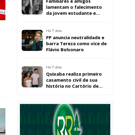
Familiares e amigos
lamentam o falecimento
da jovem estudante e
cuidadora educacional
Bárbara da Silva Sousa
Santos, em Patos
Há 7 dias
PP anuncia neutralidade e
barra Tereza como vice de
Flávio Bolsonaro
Há 7 dias
Quixaba realiza primeiro
casamento civil de sua
história no Cartório de
Registro Civil