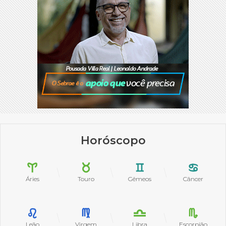
Horóscopo
Áries
Touro
Gêmeos
Câncer
Leão
Virgem
Libra
Escorpião