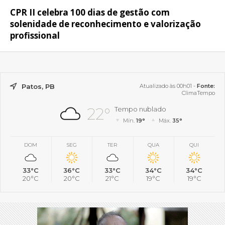
CPR II celebra 100 dias de gestão com
solenidade de reconhecimento e valorização
profissional
Patos, PB
Atualizado às 00h01 -
Fonte:
ClimaTempo
22°
Tempo nublado
Mín.
19°
Máx.
35°
DOM
SEG
TER
QUA
QUI
33°C
36°C
33°C
34°C
34°C
20°C
20°C
21°C
19°C
19°C