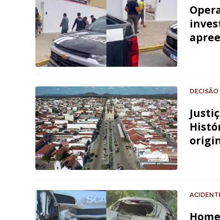
Opera
inves
apre
DECISÃO
Justi
Histó
origi
ACIDENT
Homem