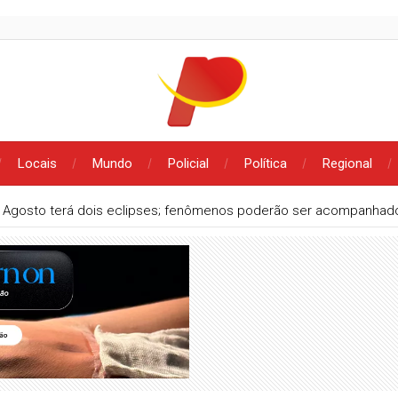
Locais
Mundo
Policial
Política
Regional
Agosto terá dois eclipses; fenômenos poderão ser acompanhado