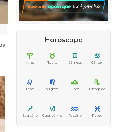
Horóscopo
tra
Áries
Touro
Gêmeos
Câncer
Leão
Virgem
Libra
Escorpião
Sagitário
Capricórnio
Aquário
Peixes