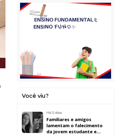
m
Você viu?
Há 5 dias
Familiares e amigos
lamentam o falecimento
da jovem estudante e