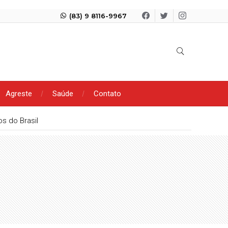
(83) 9 8116-9967
Agreste
Saúde
Contato
s do Brasil