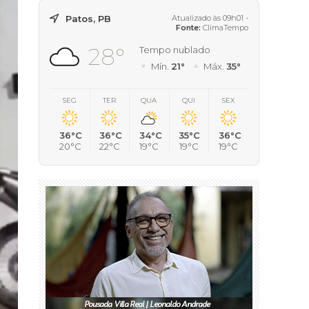
Patos, PB
Atualizado às 09h01 -
Fonte:
ClimaTempo
28°
Tempo nublado
Mín.
21°
Máx.
35°
SEG
TER
QUA
QUI
SEX
36°C
36°C
34°C
35°C
36°C
20°C
22°C
19°C
19°C
19°C