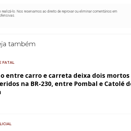
realizá-lo. Nos reservamos ao direito de reprovar ou eliminar comentários em
ofensivas.
eja também
E FATAL
ão entre carro e carreta deixa dois mortos
feridos na BR-230, entre Pombal e Catolé d
a
LICIAL