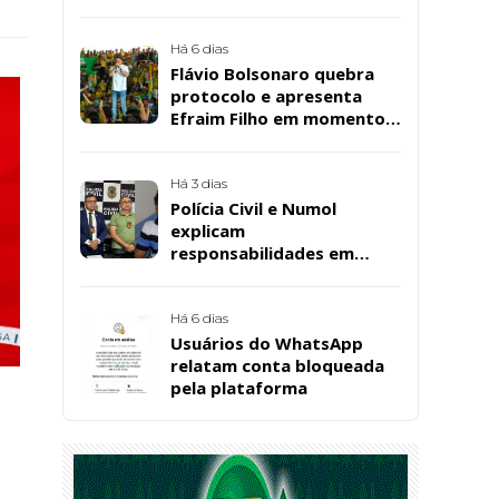
cuidadora educacional
Bárbara da Silva Sousa
Santos, em Patos
Há 6 dias
Flávio Bolsonaro quebra
protocolo e apresenta
Efraim Filho em momento
de descontração na
convenção estadual do PL
Há 3 dias
Polícia Civil e Numol
explicam
responsabilidades em
casos de morte natural
após repercussão de corpo
encontrado em residência,
Há 6 dias
em Patos
Usuários do WhatsApp
relatam conta bloqueada
pela plataforma