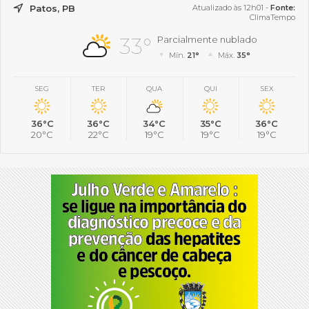
Patos, PB
Atualizado às 12h01 -
Fonte:
ClimaTempo
33°
Parcialmente nublado
Mín.
21°
Máx.
35°
SEG
TER
QUA
QUI
SEX
36°C
36°C
34°C
35°C
36°C
20°C
22°C
19°C
19°C
19°C