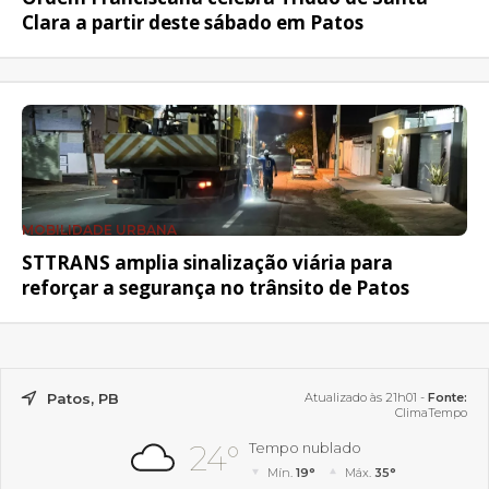
Clara a partir deste sábado em Patos
MOBILIDADE URBANA
STTRANS amplia sinalização viária para
reforçar a segurança no trânsito de Patos
Patos, PB
Atualizado às 21h01 -
Fonte:
ClimaTempo
24°
Tempo nublado
Mín.
19°
Máx.
35°