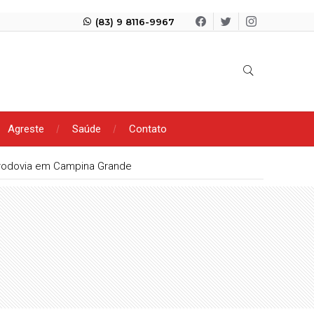
(83) 9 8116-9967
Agreste
Saúde
Contato
rodovia em Campina Grande