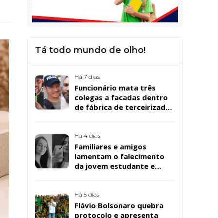
Tá todo mundo de olho!
Há 7 dias
Funcionário mata três
colegas a facadas dentro
de fábrica de terceirizada
da Bombril em São
Bernardo
Há 4 dias
Familiares e amigos
lamentam o falecimento
da jovem estudante e
cuidadora educacional
Bárbara da Silva Sousa
Santos, em Patos
Há 5 dias
Flávio Bolsonaro quebra
protocolo e apresenta