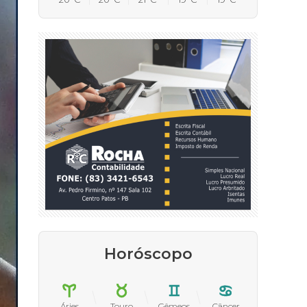
Horóscopo
Áries
Touro
Gêmeos
Câncer