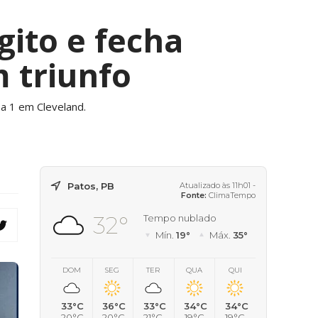
gito e fecha
 triunfo
 a 1 em Cleveland.
Patos, PB
Atualizado às 11h01 -
Fonte:
ClimaTempo
32°
Tempo nublado
Mín.
19°
Máx.
35°
DOM
SEG
TER
QUA
QUI
33°C
36°C
33°C
34°C
34°C
20°C
20°C
21°C
19°C
19°C