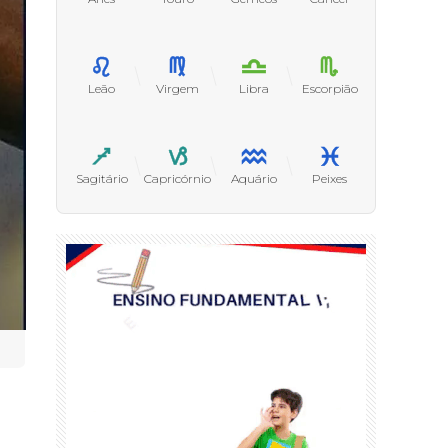
Leão
Virgem
Libra
Escorpião
Sagitário
Capricórnio
Aquário
Peixes