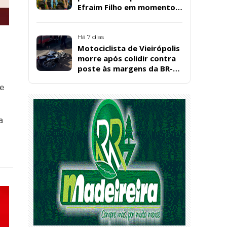
Efraim Filho em momento
de descontração na
convenção estadual do PL
Há 7 dias
Motociclista de Vieirópolis
morre após colidir contra
poste às margens da BR-
230, em Sousa
e
a