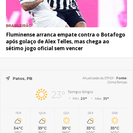
BRASILEIRÃO
Fluminense arranca empate contra o Botafogo
após golaço de Alex Telles, mas chega ao
sétimo jogo oficial sem vencer
Patos, PB
Atualizado às 07h01 -
Fonte:
ClimaTempo
23°
Tempo limpo
Mín.
20°
Máx.
35°
TER
QUA
QUI
SEX
SÁB
34°C
35°C
35°C
35°C
35°C
21°C
19°C
18°C
20°C
20°C