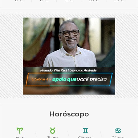
Horóscopo
Áries
Touro
Gêmeos
Câncer