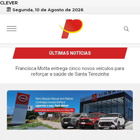
CLEVER
Segunda, 10 de Agosto de 2026
ÚLTIMAS NOTÍCIAS
ão Mamede é recuperada pela PM na
ona rural de Quixaba