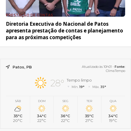
PRESTAÇÃO DE CONTAS
Diretoria Executiva do Nacional de Patos
apresenta prestação de contas e planejamento
para as próximas competições
Patos, PB
Atualizado às 10h01 -
Fonte:
ClimaTempo
28°
Tempo limpo
Mín.
19°
Máx.
35°
SÁB
DOM
SEG
TER
QUA
35°C
34°C
36°C
35°C
34°C
20°C
22°C
22°C
21°C
19°C