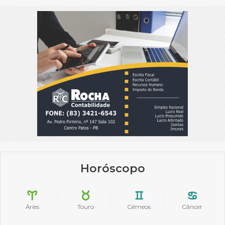
Horóscopo
Áries
Touro
Gêmeos
Câncer