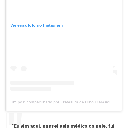
Ver essa foto no Instagram
Um post compartilhado por Prefeitura de Olho D’aÌÂÂgua (@prefeituraolhodagua)
“Eu vim aqui, passei pela médica da pele, fui