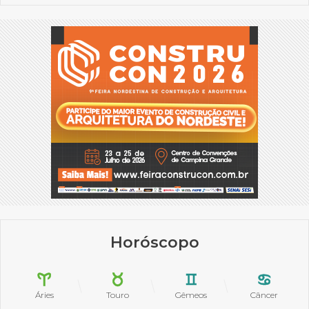
Horóscopo
Áries
Touro
Gêmeos
Câncer