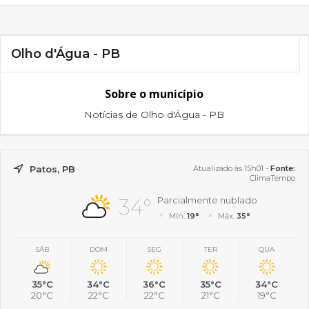
Olho d'Água - PB
Sobre o município
Notícias de Olho d'Água - PB
Patos, PB
Atualizado às 15h01 -
Fonte:
ClimaTempo
34°
Parcialmente nublado
Mín.
19°
Máx.
35°
SÁB
DOM
SEG
TER
QUA
35°C
34°C
36°C
35°C
34°C
20°C
22°C
22°C
21°C
19°C