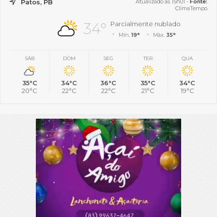
Patos, PB
Atualizado às 15h01 -
Fonte:
ClimaTempo
34°
Parcialmente nublado
Mín.
19°
Máx.
35°
SÁB
DOM
SEG
TER
QUA
35°C
34°C
36°C
35°C
34°C
20°C
22°C
22°C
21°C
19°C