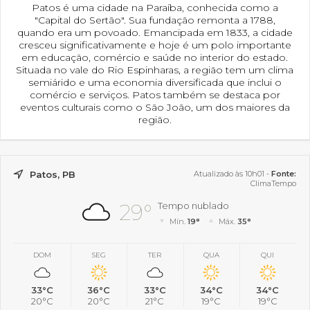
Patos é uma cidade na Paraíba, conhecida como a
"Capital do Sertão". Sua fundação remonta a 1788,
quando era um povoado. Emancipada em 1833, a cidade
cresceu significativamente e hoje é um polo importante
em educação, comércio e saúde no interior do estado.
Situada no vale do Rio Espinharas, a região tem um clima
semiárido e uma economia diversificada que inclui o
comércio e serviços. Patos também se destaca por
eventos culturais como o São João, um dos maiores da
região.
Patos, PB
Atualizado às 10h01 -
Fonte:
ClimaTempo
29°
Tempo nublado
Mín.
19°
Máx.
35°
DOM
SEG
TER
QUA
QUI
33°C
36°C
33°C
34°C
34°C
20°C
20°C
21°C
19°C
19°C