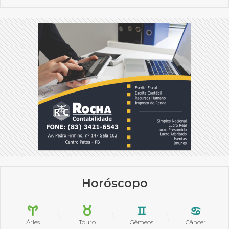
Horóscopo
Áries
Touro
Gêmeos
Câncer