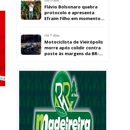
Santos, em Patos
Há 5 dias
Flávio Bolsonaro quebra
protocolo e apresenta
Efraim Filho em momento
de descontração na
convenção estadual do PL
Há 7 dias
Motociclista de Vieirópolis
morre após colidir contra
poste às margens da BR-
230, em Sousa