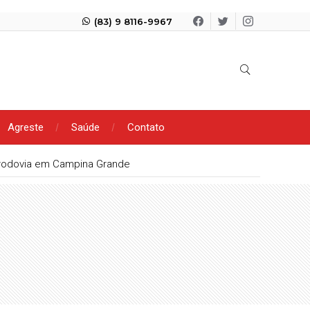
(83) 9 8116-9967
Agreste
Saúde
Contato
rodovia em Campina Grande