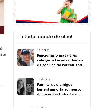
Tá todo mundo de olho!
),
Há 7 dias
Esta
Funcionário mata três
colegas a facadas dentro
de fábrica de terceirizada
da Bombril em São
Bernardo
Há 4 dias
Familiares e amigos
e
lamentam o falecimento
da jovem estudante e
cuidadora educacional
Bárbara da Silva Sousa