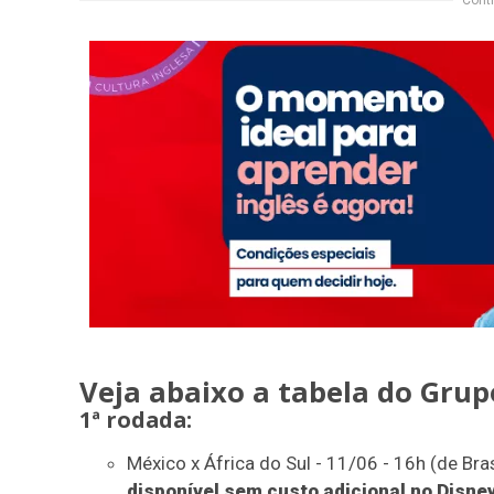
Conti
Veja abaixo a tabela do Grup
1ª rodada:
México x África do Sul - 11/06 - 16h (de Bras
disponível sem custo adicional no Disne