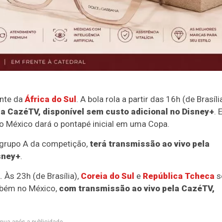
ante da
África do Sul
. A bola rola a partir das 16h (de Brasília
a CazéTV, disponível sem custo adicional no Disney+
. 
do México dará o pontapé inicial em uma Copa.
lo grupo A da competição,
terá transmissão ao vivo pela
sney+
.
 Às 23h (de Brasília),
Coreia do Sul
e
República Tcheca
s
mbém no México,
com transmissão ao vivo pela CazéTV,