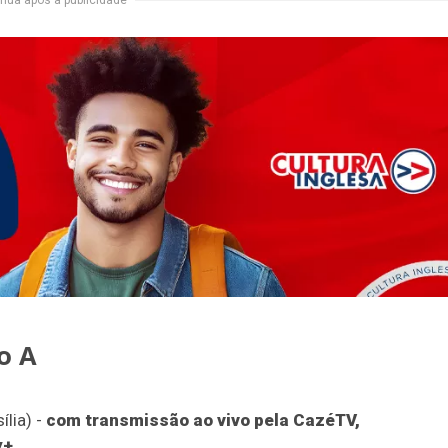
nua após a publicidade
o A
ília) -
com transmissão ao vivo pela CazéTV,
y+