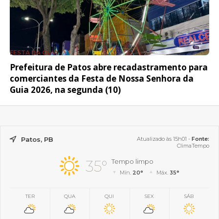
FESTA DA GUIA
Prefeitura de Patos abre recadastramento para
comerciantes da Festa de Nossa Senhora da
Guia 2026, na segunda (10)
Patos, PB
Atualizado às 15h01 -
Fonte:
ClimaTempo
35°
Tempo limpo
Mín.
20°
Máx.
35°
TER
QUA
QUI
SEX
SÁB