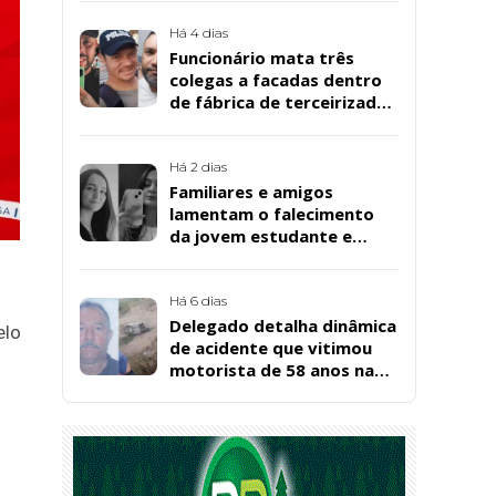
Há 4 dias
Funcionário mata três
colegas a facadas dentro
de fábrica de terceirizada
da Bombril em São
Bernardo
Há 2 dias
Familiares e amigos
lamentam o falecimento
da jovem estudante e
cuidadora educacional
Bárbara da Silva Sousa
Santos, em Patos
Há 6 dias
Delegado detalha dinâmica
elo
de acidente que vitimou
motorista de 58 anos na
BR-361, em Catingueira