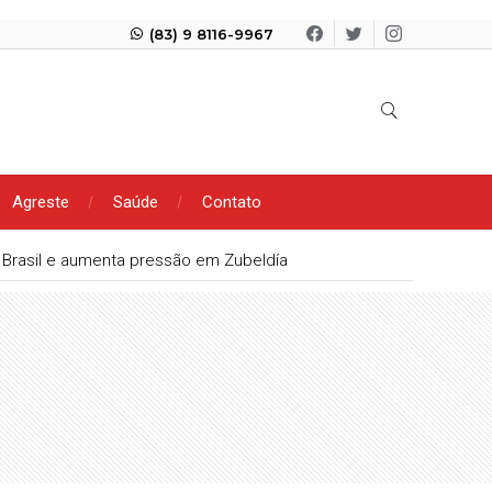
(83) 9 8116-9967
Agreste
Saúde
Contato
eio a impasse no Republicanos