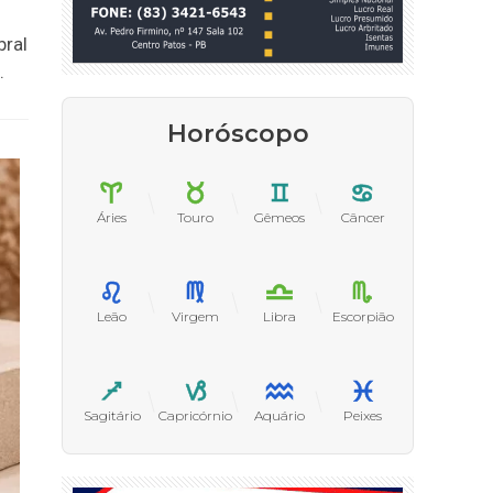
bral
.
Horóscopo
Áries
Touro
Gêmeos
Câncer
Leão
Virgem
Libra
Escorpião
Sagitário
Capricórnio
Aquário
Peixes