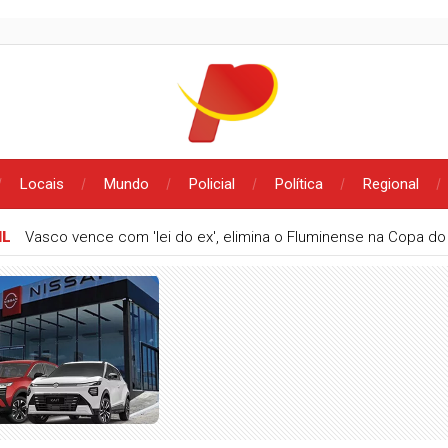
Locais
Mundo
Policial
Política
Regional
 sem definição de vice e tem ausência de Adriano Galdino em m