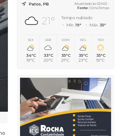
Patos, PB
Atualizado às 02h02 -
Fonte:
ClimaTempo
21°
Tempo nublado
Mín.
19°
Máx.
35°
SEX
SÁB
DOM
SEG
TER
34°C
33°C
35°C
35°C
35°C
19°C
20°C
21°C
23°C
19°C
omo