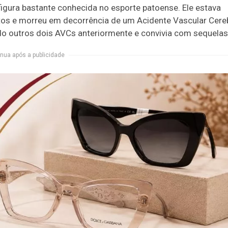
figura bastante conhecida no esporte patoense. Ele estava
tos e morreu em decorrência de um Acidente Vascular Cere
ido outros dois AVCs anteriormente e convivia com sequelas
nua após a publicidade