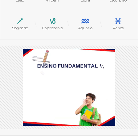
Leão
Virgem
Libra
Escorpião
Sagitário
Capricórnio
Aquário
Peixes