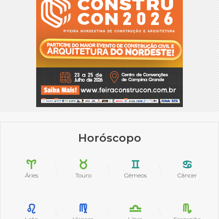
Horóscopo
Áries
Touro
Gêmeos
Câncer