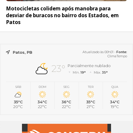
Motocicletas colidem após manobra para
desviar de buracos no bairro dos Estados, em
Patos
Patos, PB
Atualizado às 00h01 -
Fonte:
ClimaTempo
23°
Parcialmente nublado
Mín.
19°
Máx.
35°
SÁB
DOM
SEG
TER
QUA
35°C
34°C
36°C
35°C
34°C
20°C
22°C
22°C
21°C
19°C