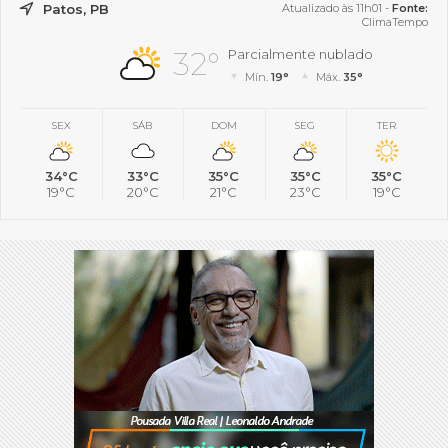
Patos, PB
Atualizado às 11h01 -
Fonte:
ClimaTempo
32°
Parcialmente nublado
Mín.
19°
Máx.
35°
SEX
SÁB
DOM
SEG
TER
34°C
33°C
35°C
35°C
35°C
19°C
20°C
21°C
23°C
19°C