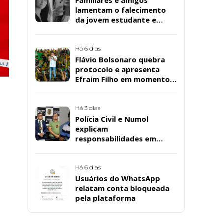
lamentam o falecimento
da jovem estudante e
cuidadora educacional
Bárbara da Silva Sousa
Santos, em Patos
Há 6 dias
Flávio Bolsonaro quebra
protocolo e apresenta
Efraim Filho em momento
de descontração na
convenção estadual do PL
Há 3 dias
Polícia Civil e Numol
explicam
responsabilidades em
casos de morte natural
após repercussão de corpo
encontrado em residência,
Há 6 dias
em Patos
Usuários do WhatsApp
relatam conta bloqueada
pela plataforma