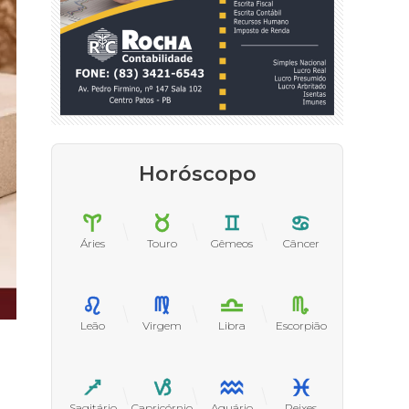
Horóscopo
Áries
Touro
Gêmeos
Câncer
Leão
Virgem
Libra
Escorpião
Sagitário
Capricórnio
Aquário
Peixes