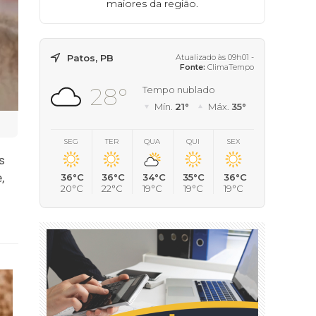
maiores da região.
Patos, PB
Atualizado às 09h01 -
Fonte:
ClimaTempo
28°
Tempo nublado
Mín.
21°
Máx.
35°
SEG
TER
QUA
QUI
SEX
s
,
36°C
36°C
34°C
35°C
36°C
20°C
22°C
19°C
19°C
19°C