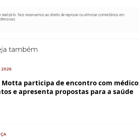
realizá-lo. Nos reservamos ao direito de reprovar ou eliminar comentários em
ofensivas.
eja também
 2026
a Motta participa de encontro com médico
tos e apresenta propostas para a saúde
NÇA