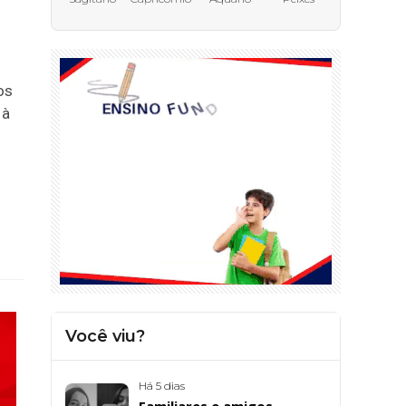
os
 à
Você viu?
Há 5 dias
Familiares e amigos