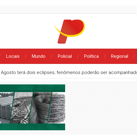
Locais
Mundo
Policial
Política
Regional
Agosto terá dois eclipses; fenômenos poderão ser acompanhado