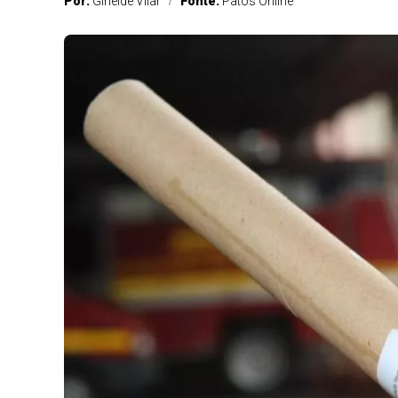
Por:
Girleide Vilar
Fonte:
Patos Online