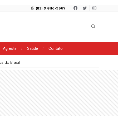
(83) 9 8116-9967
Agreste
Saúde
Contato
s do Brasil