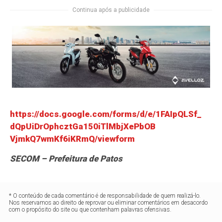
Continua após a publicidade
https://docs.google.com/forms/
d/e/1FAIpQLSf_
dQpUiDrOphcztGa150iTlMbjXePbOB
VjmkQ7wmKf6iKRmQ/viewform
SECOM – Prefeitura de Patos
* O conteúdo de cada comentário é de responsabilidade de quem realizá-lo.
Nos reservamos ao direito de reprovar ou eliminar comentários em desacordo
com o propósito do site ou que contenham palavras ofensivas.