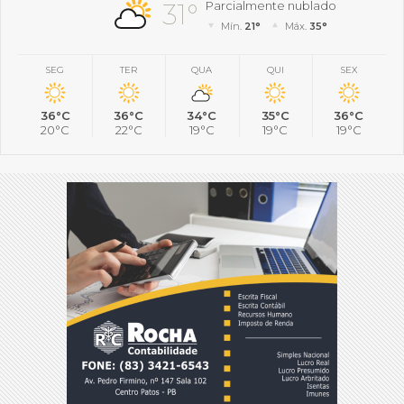
31°
Parcialmente nublado
Mín.
21°
Máx.
35°
SEG
TER
QUA
QUI
SEX
36°C
36°C
34°C
35°C
36°C
20°C
22°C
19°C
19°C
19°C