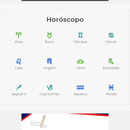
Horóscopo
Áries
Touro
Gêmeos
Câncer
Leão
Virgem
Libra
Escorpião
Sagitário
Capricórnio
Aquário
Peixes