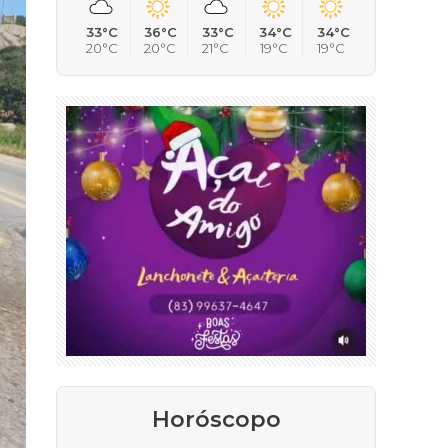
33°C
36°C
33°C
34°C
34°C
20°C
20°C
21°C
19°C
19°C
Horóscopo