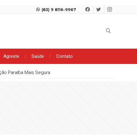
(83) 9 8116-9967
Agreste
Saúde
Contato
ação Paraíba Mais Segura