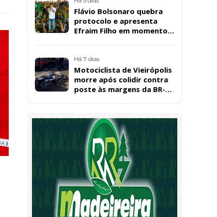
Santos, em Patos
Há 5 dias
Flávio Bolsonaro quebra
protocolo e apresenta
Efraim Filho em momento
de descontração na
convenção estadual do PL
Há 7 dias
Motociclista de Vieirópolis
morre após colidir contra
poste às margens da BR-
230, em Sousa