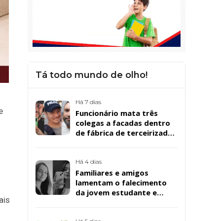
Tá todo mundo de olho!
Há 7 dias
e
Funcionário mata três
colegas a facadas dentro
de fábrica de terceirizada
da Bombril em São
Bernardo
Há 4 dias
Familiares e amigos
lamentam o falecimento
da jovem estudante e
ais
cuidadora educacional
Bárbara da Silva Sousa