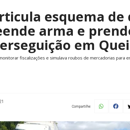
rticula esquema de 
eende arma e prend
perseguição em Que
 monitorar fiscalizações e simulava roubos de mercadorias para 
21
Compartilhe: