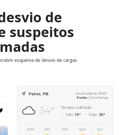
desvio de
e suspeitos
imadas
encobrir esquema de desvio de cargas
Patos, PB
Atualizado às 13h01 -
Fonte:
ClimaTempo
34°
Tempo nublado
Mín.
19°
Máx.
35°
DOM
SEG
TER
QUA
QUI