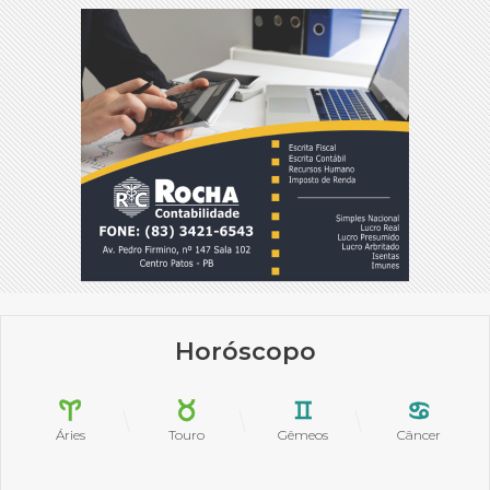
Horóscopo
Áries
Touro
Gêmeos
Câncer