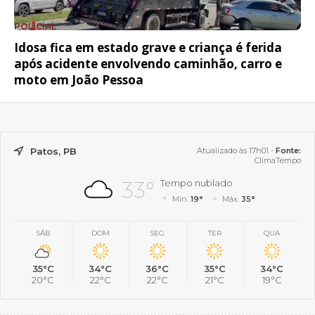
POLICIAL
Idosa fica em estado grave e criança é ferida
após acidente envolvendo caminhão, carro e
moto em João Pessoa
Patos, PB
Atualizado às 17h01 -
Fonte:
ClimaTempo
33°
Tempo nublado
Mín.
19°
Máx.
35°
SÁB
DOM
SEG
TER
QUA
35°C
34°C
36°C
35°C
34°C
20°C
22°C
22°C
21°C
19°C