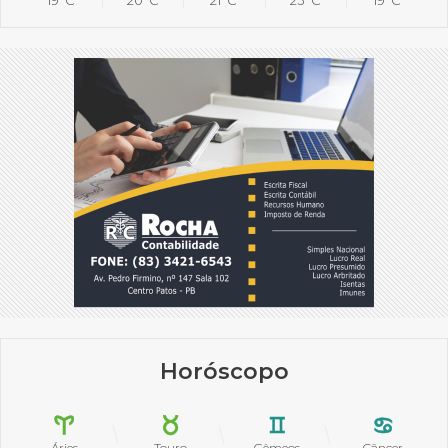
19°C
20°C
21°C
23°C
19°C
Horóscopo
Áries
Touro
Gêmeos
Câncer