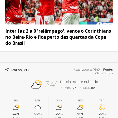
COPA DO BRASIL
Inter faz 2 a 0 'relâmpago', vence o Corinthians
no Beira-Rio e fica perto das quartas da Copa
do Brasil
Patos, PB
Atualizado às 16h01 -
Fonte:
ClimaTempo
34°
Parcialmente nublado
Mín.
19°
Máx.
35°
SEX
SÁB
DOM
SEG
TER
34°C
33°C
35°C
35°C
35°C