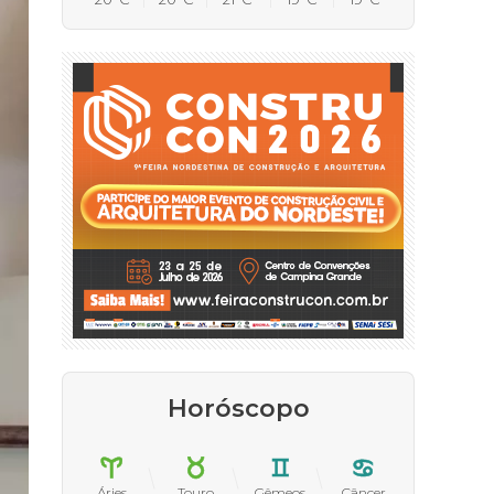
Horóscopo
Áries
Touro
Gêmeos
Câncer