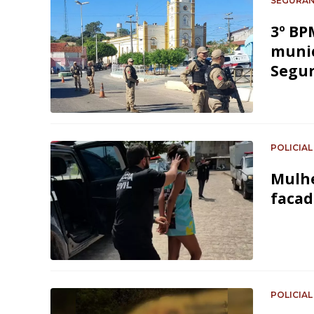
SEGURA
3º BP
munic
Segu
POLICIAL
Mulhe
facad
POLICIAL