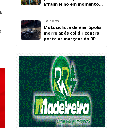
Efraim Filho em momento
de descontração na
da
convenção estadual do PL
Há 7 dias
Motociclista de Vieirópolis
al
morre após colidir contra
poste às margens da BR-
230, em Sousa