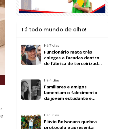
Tá todo mundo de olho!
Há 7 dias
Funcionário mata três
colegas a facadas dentro
de fábrica de terceirizada
da Bombril em São
Bernardo
Há 4 dias
Familiares e amigos
lamentam o falecimento
da jovem estudante e
s
cuidadora educacional
e
Bárbara da Silva Sousa
Santos, em Patos
Há 5 dias
 e
Flávio Bolsonaro quebra
protocolo e apresenta