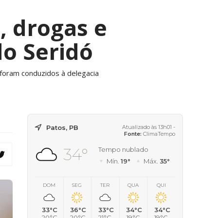
, drogas e
do Seridó
 foram conduzidos à delegacia
Patos, PB
Atualizado às 13h01 -
Fonte:
ClimaTempo
34°
Tempo nublado
Mín.
19°
Máx.
35°
DOM
SEG
TER
QUA
QUI
33°C
36°C
33°C
34°C
34°C
20°C
20°C
21°C
19°C
19°C