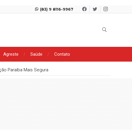
(83) 9 8116-9967
Agreste
Saúde
Contato
ação Paraíba Mais Segura