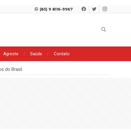
(83) 9 8116-9967
Agreste
Saúde
Contato
s do Brasil