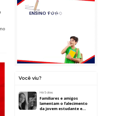
à
omo
Você viu?
Há 5 dias
Familiares e amigos
lamentam o falecimento
da jovem estudante e
cuidadora educacional