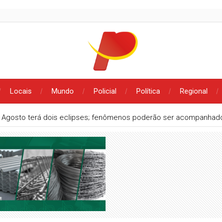
Locais
Mundo
Policial
Política
Regional
Agosto terá dois eclipses; fenômenos poderão ser acompanhado