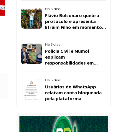
Bárbara da Silva Sousa
Santos, em Patos
Há 6 dias
Flávio Bolsonaro quebra
protocolo e apresenta
Efraim Filho em momento
de descontração na
convenção estadual do PL
Há 3 dias
Polícia Civil e Numol
explicam
responsabilidades em
casos de morte natural
após repercussão de corpo
encontrado em residência,
Há 6 dias
em Patos
Usuários do WhatsApp
relatam conta bloqueada
pela plataforma