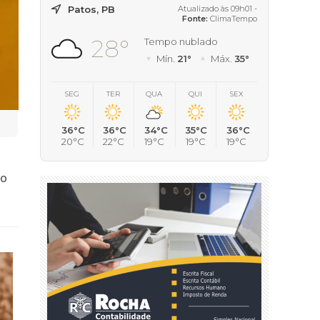
Patos, PB
Atualizado às 09h01 -
Fonte:
ClimaTempo
28°
Tempo nublado
Mín.
21°
Máx.
35°
SEG
TER
QUA
QUI
SEX
36°C
36°C
34°C
35°C
36°C
20°C
22°C
19°C
19°C
19°C
to