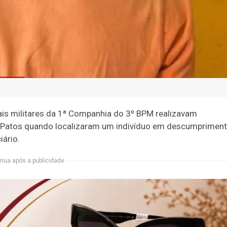
ciais militares da 1ª Companhia do 3º BPM realizavam
de Patos quando localizaram um indivíduo em descumprimen
ário.
nua após a publicidade