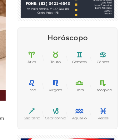
Horóscopo
Áries
Touro
Gêmeos
Câncer
Leão
Virgem
Libra
Escorpião
am
Sagitário
Capricórnio
Aquário
Peixes