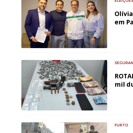
ELEIÇÕES
Olívi
em Pa
SEGURA
ROTAM
mil d
FURTO