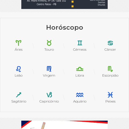
Horóscopo
Áries
Touro
Gêmeos
Câncer
Leão
Virgem
Libra
Escorpião
Sagitário
Capricórnio
Aquário
Peixes