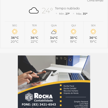
ClimaTempo
24°
Tempo nublado
Mín.
21°
Máx.
35°
SEG
TER
QUA
QUI
SEX
36°C
36°C
34°C
35°C
36°C
20°C
22°C
19°C
19°C
19°C