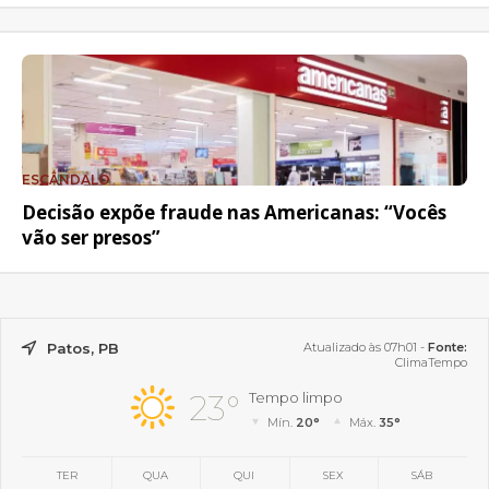
ESCÂNDALO
Decisão expõe fraude nas Americanas: “Vocês
vão ser presos”
Patos, PB
Atualizado às 07h01 -
Fonte:
ClimaTempo
23°
Tempo limpo
Mín.
20°
Máx.
35°
TER
QUA
QUI
SEX
SÁB