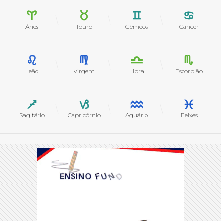
Áries
Touro
Gêmeos
Câncer
Leão
Virgem
Libra
Escorpião
Sagitário
Capricórnio
Aquário
Peixes