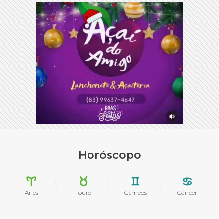
Horóscopo
Áries
Touro
Gêmeos
Câncer