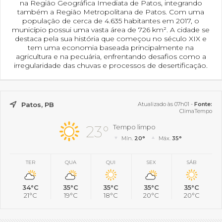
na Região Geográfica Imediata de Patos, integrando
também a Região Metropolitana de Patos. Com uma
população de cerca de 4.635 habitantes em 2017, o
município possui uma vasta área de 726 km². A cidade se
destaca pela sua história que começou no século XIX e
tem uma economia baseada principalmente na
agricultura e na pecuária, enfrentando desafios como a
irregularidade das chuvas e processos de desertificação.
Patos, PB
Atualizado às 07h01 -
Fonte:
ClimaTempo
23°
Tempo limpo
Mín.
20°
Máx.
35°
TER
QUA
QUI
SEX
SÁB
34°C
35°C
35°C
35°C
35°C
21°C
19°C
18°C
20°C
20°C