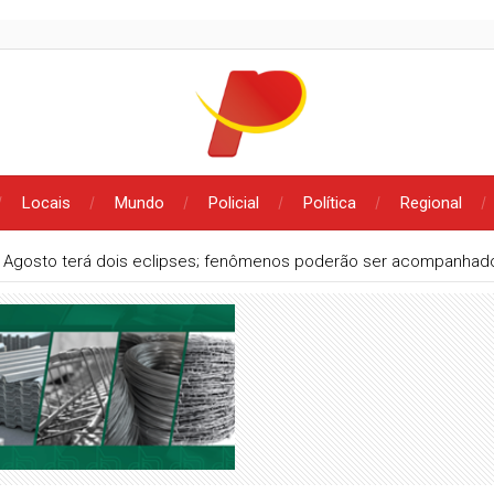
Locais
Mundo
Policial
Política
Regional
Agosto terá dois eclipses; fenômenos poderão ser acompanhado