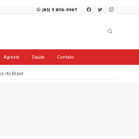
(83) 9 8116-9967
Agreste
Saúde
Contato
s do Brasil