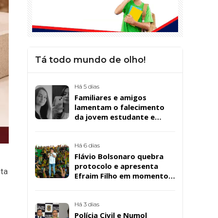
Tá todo mundo de olho!
Há 5 dias
Familiares e amigos
lamentam o falecimento
da jovem estudante e
cuidadora educacional
Bárbara da Silva Sousa
Santos, em Patos
Há 6 dias
Flávio Bolsonaro quebra
protocolo e apresenta
nta
Efraim Filho em momento
de descontração na
convenção estadual do PL
Há 3 dias
Polícia Civil e Numol