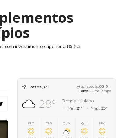
mplementos
ípios
os com investimento superior a R$ 2,5
Patos, PB
Atualizado às 09h01 -
Fonte:
ClimaTempo
28°
Tempo nublado
Mín.
21°
Máx.
35°
SEG
TER
QUA
QUI
SEX