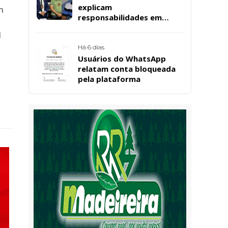
explicam
m
responsabilidades em
casos de morte natural
l
após repercussão de corpo
encontrado em residência,
Há 6 dias
em Patos
Usuários do WhatsApp
relatam conta bloqueada
pela plataforma