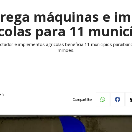
trega máquinas e i
colas para 11 munic
tador e implementos agrícolas beneficia 11 municípios paraiban
milhões.
36
Compartilhe: