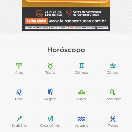
Horóscopo
Áries
Touro
Gêmeos
Câncer
Leão
Virgem
Libra
Escorpião
Sagitário
Capricórnio
Aquário
Peixes