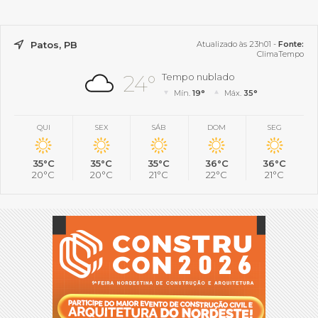
Patos, PB
Atualizado às 23h01 -
Fonte:
ClimaTempo
24°
Tempo nublado
Mín.
19°
Máx.
35°
QUI
SEX
SÁB
DOM
SEG
35°C
35°C
35°C
36°C
36°C
20°C
20°C
21°C
22°C
21°C