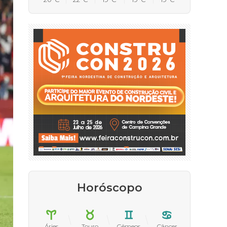
Horóscopo
Áries
Touro
Gêmeos
Câncer