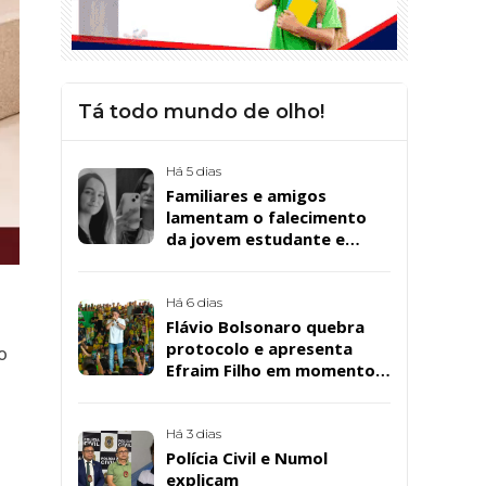
Tá todo mundo de olho!
Há 5 dias
Familiares e amigos
lamentam o falecimento
da jovem estudante e
cuidadora educacional
Bárbara da Silva Sousa
Santos, em Patos
Há 6 dias
Flávio Bolsonaro quebra
protocolo e apresenta
o
Efraim Filho em momento
de descontração na
convenção estadual do PL
Há 3 dias
Polícia Civil e Numol
explicam