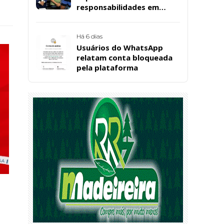
responsabilidades em
casos de morte natural
após repercussão de corpo
encontrado em residência,
Há 6 dias
em Patos
Usuários do WhatsApp
relatam conta bloqueada
pela plataforma