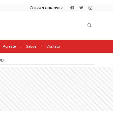
(83) 9 8116-9967
Agreste
Saúde
Contato
ngo