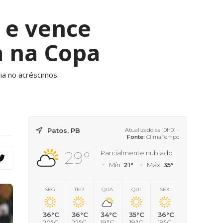
 e vence
a na Copa
ria no acréscimos.
Patos, PB
Atualizado às 10h01 -
Fonte:
ClimaTempo
29°
Parcialmente nublado
Mín.
21°
Máx.
35°
SEG
TER
QUA
QUI
SEX
36°C
36°C
34°C
35°C
36°C
20°C
22°C
19°C
19°C
19°C