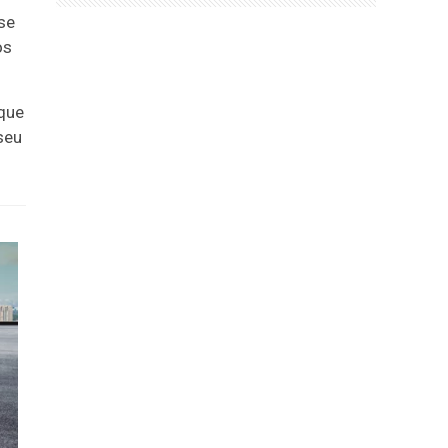
se
os
 que
seu