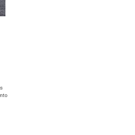
as
ento