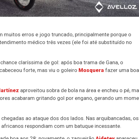
 muitos erros e jogo truncado, principalmente porque o
atendimento médico três vezes (ele foi até substituído no
a chance claríssima de gol: após boa trama de Gana, o
cabeceou forte, mas viu o goleiro
Mosquera
fazer uma boa
artínez
aproveitou sobra de bola na área e encheu o pé, m
cedores acabaram gritando gol por engano, gerando um mom
m chegadas ao ataque dos dos lados. Nas arquibancadas, os
s africanos respondiam com um batuque incessante.
dade boa aos 28: novamente, o zagueirão
Ajdetey
apareceu