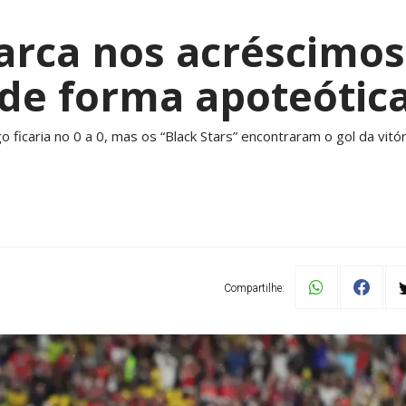
rca nos acréscimos
e forma apoteótic
o ficaria no 0 a 0, mas os “Black Stars” encontraram o gol da vitó
Compartilhe: