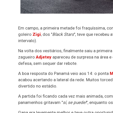
Em campo, a primeira metade foi fraquíssima, com
goleiro
Zigi
, dos "
Black Stars
", teve que recebeu 
intervalo).
Na volta dos vestiários, finalmente saiu a primeir
zagueiro
Adjetey
apareceu de surpresa na área e 
defesa, sem sequer dar rebote.
A boa resposta do Panamá veio aos 14: o ponta
M
acabou acertando a lateral da rede. Muitos tor
divertido no estádio.
A partida foi ficando cada vez mais animada, co
panamenhos gritavam "
sí, se puede!
", enquanto o
Gana era levemente melhor e teve outra oportuni