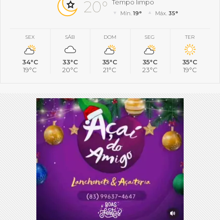
20°
Tempo limpo
Mín.
19°
Máx.
35°
SEX
SÁB
DOM
SEG
TER
34°C
33°C
35°C
35°C
35°C
19°C
20°C
21°C
23°C
19°C