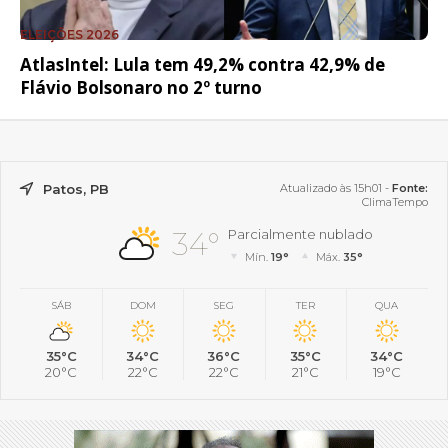
ELEIÇÕES 2026
AtlasIntel: Lula tem 49,2% contra 42,9% de
Flávio Bolsonaro no 2º turno
Patos, PB
Atualizado às 15h01 -
Fonte:
ClimaTempo
34°
Parcialmente nublado
Mín.
19°
Máx.
35°
SÁB
DOM
SEG
TER
QUA
35°C
34°C
36°C
35°C
34°C
20°C
22°C
22°C
21°C
19°C