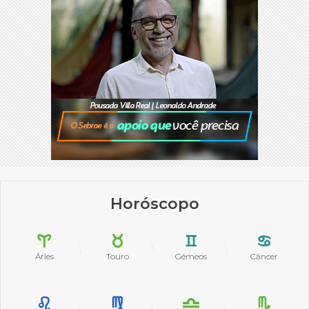
Horóscopo
Áries
Touro
Gêmeos
Câncer