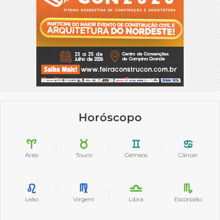
Horóscopo
Áries
Touro
Gêmeos
Câncer
Leão
Virgem
Libra
Escorpião