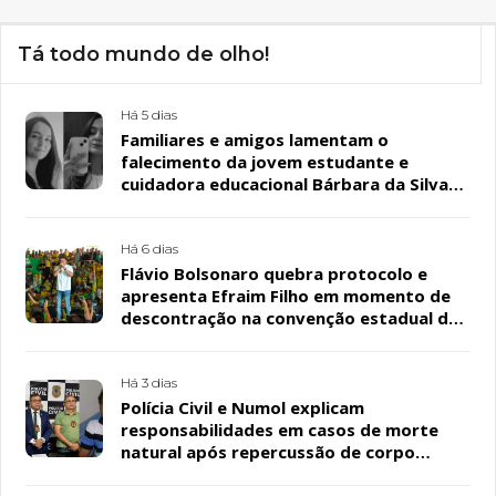
Tá todo mundo de olho!
Há 5 dias
Familiares e amigos lamentam o
falecimento da jovem estudante e
cuidadora educacional Bárbara da Silva
Sousa Santos, em Patos
Há 6 dias
Flávio Bolsonaro quebra protocolo e
apresenta Efraim Filho em momento de
descontração na convenção estadual do
PL
Há 3 dias
Polícia Civil e Numol explicam
responsabilidades em casos de morte
natural após repercussão de corpo
encontrado em residência, em Patos