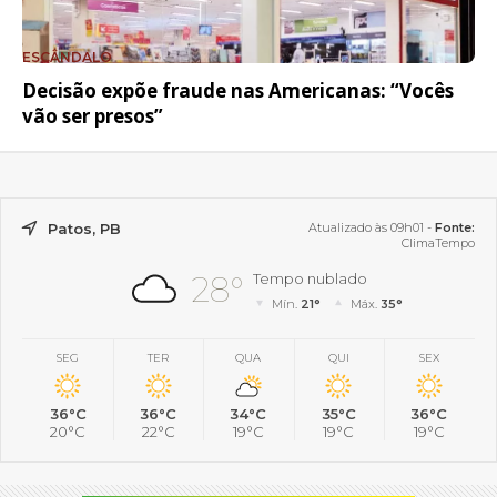
ESCÂNDALO
Decisão expõe fraude nas Americanas: “Vocês
vão ser presos”
Patos, PB
Atualizado às 09h01 -
Fonte:
ClimaTempo
28°
Tempo nublado
Mín.
21°
Máx.
35°
SEG
TER
QUA
QUI
SEX
36°C
36°C
34°C
35°C
36°C
20°C
22°C
19°C
19°C
19°C