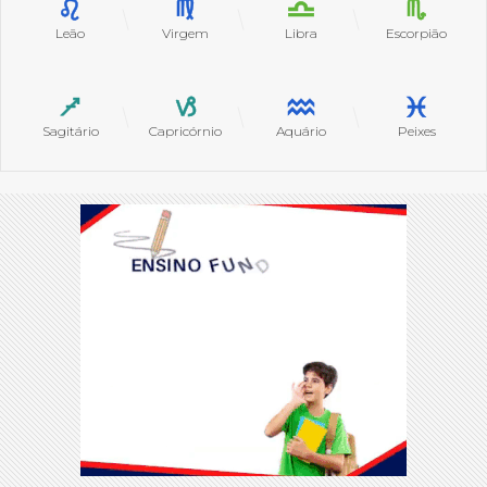
Leão
Virgem
Libra
Escorpião
Sagitário
Capricórnio
Aquário
Peixes