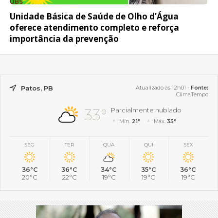
UBS
Unidade Básica de Saúde de Olho d’Água
oferece atendimento completo e reforça
importância da prevenção
Patos, PB
Atualizado às 12h01 -
Fonte:
ClimaTempo
33°
Parcialmente nublado
Mín.
21°
Máx.
35°
SEG
TER
QUA
QUI
SEX
36°C
36°C
34°C
35°C
36°C
20°C
22°C
19°C
19°C
19°C