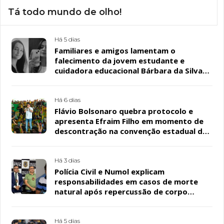
Tá todo mundo de olho!
Há 5 dias
Familiares e amigos lamentam o
falecimento da jovem estudante e
cuidadora educacional Bárbara da Silva
Sousa Santos, em Patos
Há 6 dias
Flávio Bolsonaro quebra protocolo e
apresenta Efraim Filho em momento de
descontração na convenção estadual do
PL
Há 3 dias
Polícia Civil e Numol explicam
responsabilidades em casos de morte
natural após repercussão de corpo
encontrado em residência, em Patos
Há 5 dias