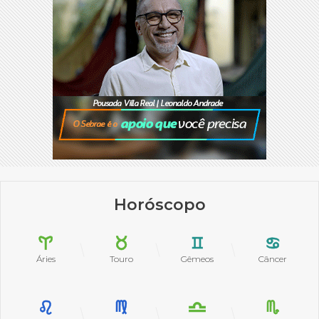
Horóscopo
Áries
Touro
Gêmeos
Câncer