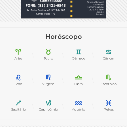
Horóscopo
Áries
Touro
Gêmeos
Câncer
Leão
Virgem
Libra
Escorpião
Sagitário
Capricórnio
Aquário
Peixes