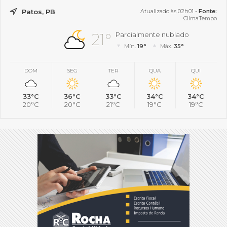
Patos, PB
Atualizado às 02h01 -
Fonte:
ClimaTempo
21°
Parcialmente nublado
Mín.
19°
Máx.
35°
DOM
SEG
TER
QUA
QUI
33°C
36°C
33°C
34°C
34°C
20°C
20°C
21°C
19°C
19°C