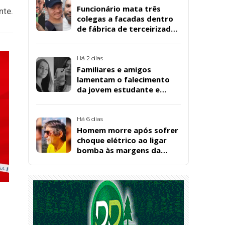
Funcionário mata três
nte.
colegas a facadas dentro
de fábrica de terceirizada
da Bombril em São
Bernardo
Há 2 dias
Familiares e amigos
lamentam o falecimento
da jovem estudante e
cuidadora educacional
Bárbara da Silva Sousa
Santos, em Patos
Há 6 dias
Homem morre após sofrer
choque elétrico ao ligar
bomba às margens da
Barragem da Farinha, em
Patos