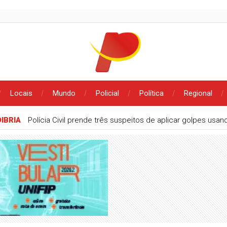
Locais
Mundo
Policial
Política
Regional
IBRIA
Polícia Civil prende três suspeitos de aplicar golpes usa