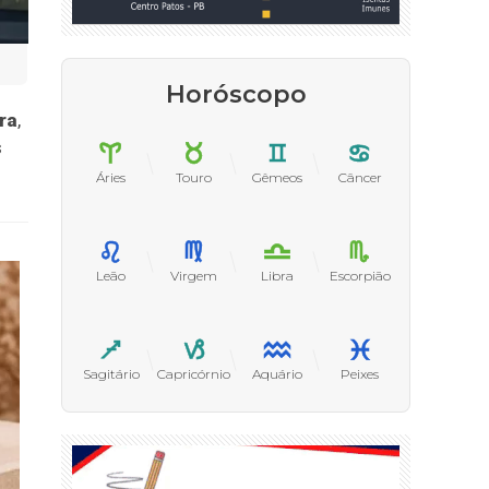
Horóscopo
ra
,
s
Áries
Touro
Gêmeos
Câncer
Leão
Virgem
Libra
Escorpião
Sagitário
Capricórnio
Aquário
Peixes