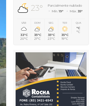
23°
Parcialmente nublado
Mín.
19°
Máx.
35°
SÁB
DOM
SEG
TER
QUA
°C
°C
33°C
35°C
35°C
35°C
20°C
21°C
23°C
19°C