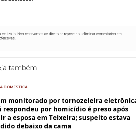
realizá-lo. Nos reservamos ao direito de reprovar ou eliminar comentários em
ofensivas.
eja também
IA DOMÉSTICA
 monitorado por tornozeleira eletrônic
á respondeu por homicídio é preso após
ir a esposa em Teixeira; suspeito estava
dido debaixo da cama