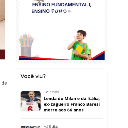
Você viu?
o de
Há 7 dias
Lenda do Milan e da Itália,
ex-zagueiro Franco Baresi
morre aos 66 anos
Há 5 dias