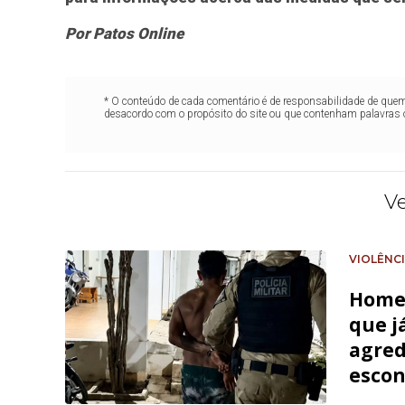
Por Patos Online
* O conteúdo de cada comentário é de responsabilidade de quem 
desacordo com o propósito do site ou que contenham palavras 
V
VIOLÊNC
Homem
que j
agred
escon